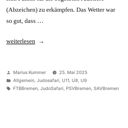
(Abzeichen) zu erkämpfen. Das Wetter war
so gut, dass …
„Erneut
weiterlesen
mutige
TuRa-
Veröffentlicht
Marius Kummer
25. Mai 2025
Judoka
von
Veröffentlicht
Allgemein
,
Judosafari
,
U11
,
U8
,
U9
auf
unter
Schlagwörter:
FTBBremen
,
JudoSafari
,
PSVBremen
,
SAVBremen
Safari
in
Vegesack!“