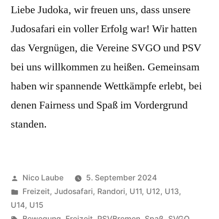
Liebe Judoka, wir freuen uns, dass unsere
Judosafari ein voller Erfolg war! Wir hatten
das Vergnügen, die Vereine SVGO und PSV
bei uns willkommen zu heißen. Gemeinsam
haben wir spannende Wettkämpfe erlebt, bei
denen Fairness und Spaß im Vordergrund
standen.
Veröffentlicht
Nico Laube
5. September 2024
von
Veröffentlicht
Freizeit
,
Judosafari
,
Randori
,
U11
,
U12
,
U13
,
unter
U14
,
U15
Schlagwörter:
Bewegung
,
Freizeit
,
PSVBremen
,
Spaß
,
SVGO