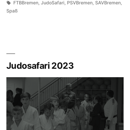
unter
Schlagwörter:
FTBBremen
,
JudoSafari
,
PSVBremen
,
SAVBremen
,
Spaß
Judosafari 2023