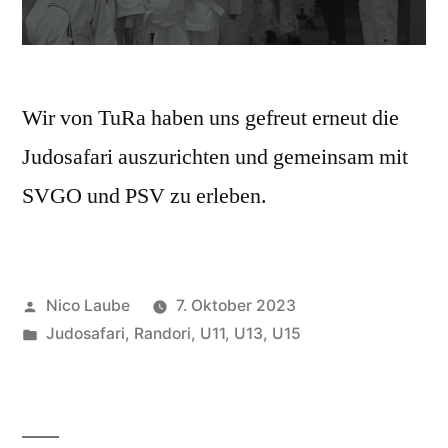
Wir von TuRa haben uns gefreut erneut die
Judosafari auszurichten und gemeinsam mit
SVGO und PSV zu erleben.
Veröffentlicht
Nico Laube
7. Oktober 2023
von
Veröffentlicht
Judosafari
,
Randori
,
U11
,
U13
,
U15
unter