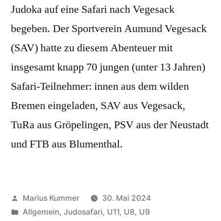
Judoka auf eine Safari nach Vegesack
begeben. Der Sportverein Aumund Vegesack
(SAV) hatte zu diesem Abenteuer mit
insgesamt knapp 70 jungen (unter 13 Jahren)
Safari-Teilnehmer: innen aus dem wilden
Bremen eingeladen, SAV aus Vegesack,
TuRa aus Gröpelingen, PSV aus der Neustadt
und FTB aus Blumenthal.
Veröffentlicht
Marius Kummer
30. Mai 2024
von
Veröffentlicht
Allgemein
,
Judosafari
,
U11
,
U8
,
U9