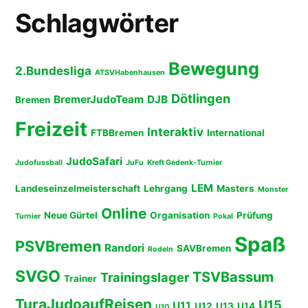
Schlagwörter
Bewegung
2.Bundesliga
ATSVHabenhausen
Dötlingen
BremerJudoTeam
DJB
Bremen
Freizeit
Interaktiv
FTBBremen
International
JudoSafari
Judofussball
JuFu
Kreft Gedenk-Turnier
LEM
Landeseinzelmeisterschaft
Lehrgang
Masters
Monster
Online
Neue Gürtel
Organisation
Prüfung
Turnier
Pokal
Spaß
PSVBremen
Randori
SAVBremen
Rodeln
SVGO
TSVBassum
Trainingslager
Trainer
TuraJudoaufReisen
U15
U11
U12
U13
U14
U10