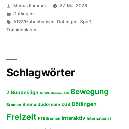
Veröffentlicht
Marius Kummer
27. Mai 2026
Judo
von
Veröffentlicht
Dötlingen
Trainingslager
unter
Schlagwörter:
ATSVHabenhausen
,
Dötlingen
,
Spaß
,
in
Trainingslager
Dötlingen!“
Schlagwörter
Bewegung
2.Bundesliga
ATSVHabenhausen
Dötlingen
BremerJudoTeam
DJB
Bremen
Freizeit
Interaktiv
FTBBremen
International