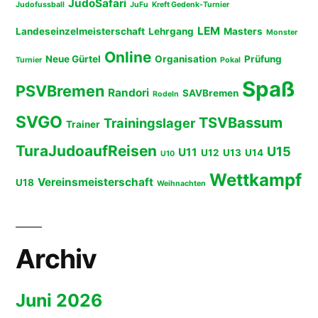
JudoSafari
Judofussball
JuFu
Kreft Gedenk-Turnier
LEM
Landeseinzelmeisterschaft
Lehrgang
Masters
Monster
Online
Neue Gürtel
Organisation
Prüfung
Turnier
Pokal
Spaß
PSVBremen
Randori
SAVBremen
Rodeln
SVGO
TSVBassum
Trainingslager
Trainer
TuraJudoaufReisen
U15
U11
U12
U13
U14
U10
Wettkampf
Vereinsmeisterschaft
U18
Weihnachten
Archiv
Juni 2026