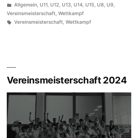
von
Veröffentlicht
Allgemein
,
U11
,
U12
,
U13
,
U14
,
U15
,
U8
,
U9
,
unter
Vereinsmeisterschaft
,
Wettkampf
Schlagwörter:
Vereinsmeisterschaft
,
Wettkampf
Vereinsmeisterschaft 2024