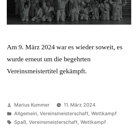
Am 9. März 2024 war es wieder soweit, es
wurde erneut um die begehrten
Vereinsmeistertitel gekämpft.
Veröffentlicht
Marius Kummer
11. März 2024
von
Veröffentlicht
Allgemein
,
Vereinsmeisterschaft
,
Wettkampf
unter
Schlagwörter:
Spaß
,
Vereinsmeisterschaft
,
Wettkampf