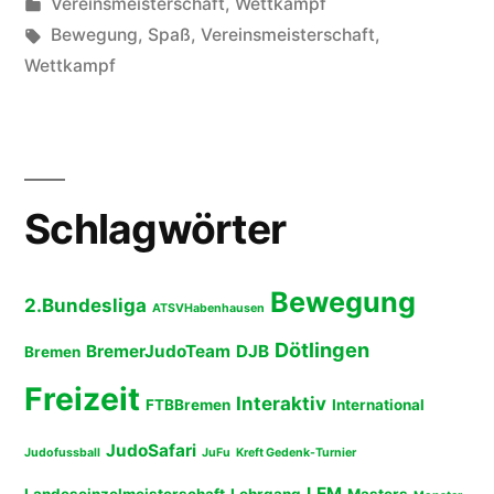
von
Veröffentlicht
Vereinsmeisterschaft
,
Wettkampf
unter
Schlagwörter:
Bewegung
,
Spaß
,
Vereinsmeisterschaft
,
Wettkampf
Schlagwörter
Bewegung
2.Bundesliga
ATSVHabenhausen
Dötlingen
BremerJudoTeam
DJB
Bremen
Freizeit
Interaktiv
FTBBremen
International
JudoSafari
Judofussball
JuFu
Kreft Gedenk-Turnier
LEM
Landeseinzelmeisterschaft
Lehrgang
Masters