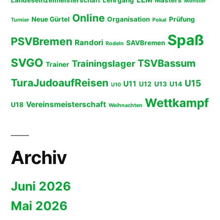
Monster
Online
Neue Gürtel
Organisation
Prüfung
Turnier
Pokal
Spaß
PSVBremen
Randori
SAVBremen
Rodeln
SVGO
TSVBassum
Trainingslager
Trainer
TuraJudoaufReisen
U15
U11
U12
U13
U14
U10
Wettkampf
Vereinsmeisterschaft
U18
Weihnachten
Archiv
Juni 2026
Mai 2026