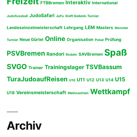
Freizeit
Interaktiv
FTBBremen
International
JudoSafari
Judofussball
JuFu
Kreft Gedenk-Turnier
LEM
Landeseinzelmeisterschaft
Lehrgang
Masters
Monster
Online
Neue Gürtel
Organisation
Prüfung
Turnier
Pokal
Spaß
PSVBremen
Randori
SAVBremen
Rodeln
SVGO
TSVBassum
Trainingslager
Trainer
TuraJudoaufReisen
U15
U11
U12
U13
U14
U10
Wettkampf
Vereinsmeisterschaft
U18
Weihnachten
Archiv