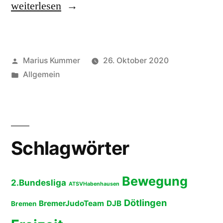
„Trainingsbetrieb
weiterlesen
ausgesetzt“
Veröffentlicht
Marius Kummer
26. Oktober 2020
von
Veröffentlicht
Allgemein
unter
Schlagwörter
Bewegung
2.Bundesliga
ATSVHabenhausen
Dötlingen
BremerJudoTeam
DJB
Bremen