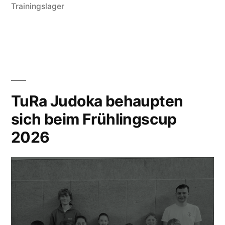
in
Trainingslager
Dötlingen!“
TuRa Judoka behaupten
sich beim Frühlingscup
2026