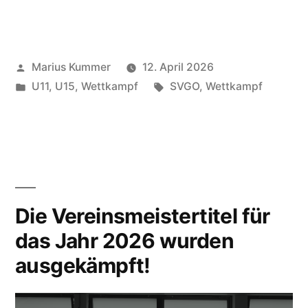
Veröffentlicht
Marius Kummer
12. April 2026
von
Veröffentlicht
Schlagwörter:
U11
,
U15
,
Wettkampf
SVGO
,
Wettkampf
unter
Die Vereinsmeistertitel für
das Jahr 2026 wurden
ausgekämpft!