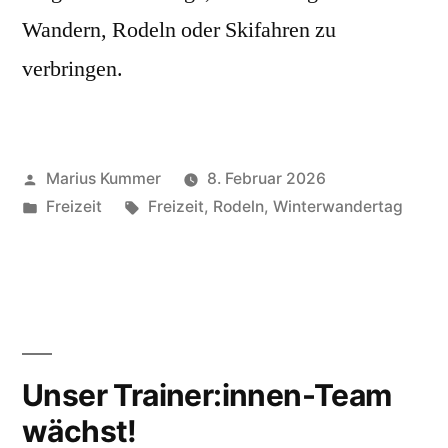
Wandern, Rodeln oder Skifahren zu
verbringen.
Veröffentlicht
Marius Kummer
8. Februar 2026
von
Veröffentlicht
Schlagwörter:
Freizeit
Freizeit
,
Rodeln
,
Winterwandertag
unter
Unser Trainer:innen-Team
wächst!