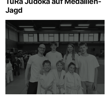
TuRa Judoka auf Medaillen-
Jagd