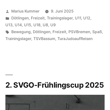
wieder
Veröffentlicht
Marius Kummer
9. Juni 2025
am
von
Veröffentlicht
Dötlingen
,
Freizeit
,
Trainingslager
,
U11
,
U12
,
Pfingstwochenende
unter
U13
,
U14
,
U15
,
U18
,
U8
,
U9
–
Schlagwörter:
Bewegung
,
Dötlingen
,
Freizeit
,
PSVBremen
,
Spaß
,
Trainingslager
,
TSVBassum
,
TuraJudoaufReisen
Trainingslager
in
Dötlingen
2025!“
2. SVGO-Frühlingscup 2025