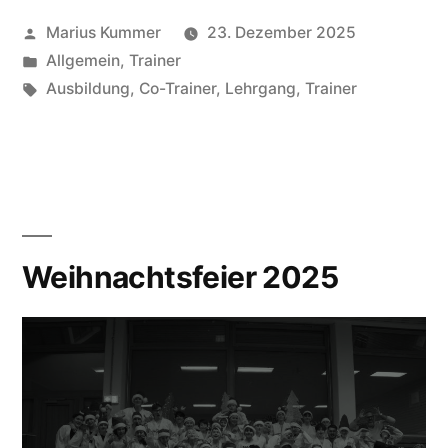
Veröffentlicht
Marius Kummer
23. Dezember 2025
von
Veröffentlicht
Allgemein
,
Trainer
unter
Schlagwörter:
Ausbildung
,
Co-Trainer
,
Lehrgang
,
Trainer
Weihnachtsfeier 2025