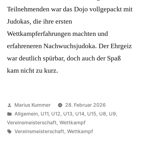
Teilnehmenden war das Dojo vollgepackt mit
Judokas, die ihre ersten
Wettkampferfahrungen machten und
erfahreneren Nachwuchsjudoka. Der Ehrgeiz
war deutlich spürbar, doch auch der Spaß
kam nicht zu kurz.
Veröffentlicht
Marius Kummer
28. Februar 2026
von
Veröffentlicht
Allgemein
,
U11
,
U12
,
U13
,
U14
,
U15
,
U8
,
U9
,
unter
Vereinsmeisterschaft
,
Wettkampf
Schlagwörter:
Vereinsmeisterschaft
,
Wettkampf