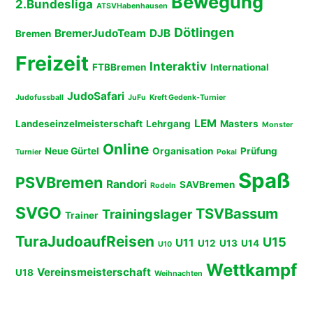
Bewegung
2.Bundesliga
ATSVHabenhausen
Dötlingen
BremerJudoTeam
DJB
Bremen
Freizeit
Interaktiv
FTBBremen
International
JudoSafari
Judofussball
JuFu
Kreft Gedenk-Turnier
LEM
Landeseinzelmeisterschaft
Lehrgang
Masters
Monster
Online
Neue Gürtel
Organisation
Prüfung
Turnier
Pokal
Spaß
PSVBremen
Randori
SAVBremen
Rodeln
SVGO
TSVBassum
Trainingslager
Trainer
TuraJudoaufReisen
U15
U11
U12
U13
U14
U10
Wettkampf
Vereinsmeisterschaft
U18
Weihnachten