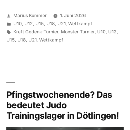
2
Veröffentlicht
Marius Kummer
1. Juni 2026
Turniere
von
Veröffentlicht
U10
,
U12
,
U15
,
U18
,
U21
,
Wettkampf
und
unter
Schlagwörter:
Kreft Gedenk-Turnier
,
Monster Turnier
,
U10
,
U12
,
12
U15
,
U18
,
U21
,
Wettkampf
TuRa
Judoka
auf
Medaillen-
Pfingstwochenende? Das
Jagd“
bedeutet Judo
Trainingslager in Dötlingen!