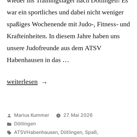
wieder ins Trainingslager nach Dötlingen! Es
war ein sportliches und dabei nicht weniger
spaßiges Wochenende mit Judo-, Fitness- und
Krafteinheiten. In diesem Jahre haben uns
unsere Judofreunde aus dem ATSV
Habenhausen in das …
„Pfingstwochenende?
weiterlesen
Das
bedeutet
Veröffentlicht
Marius Kummer
27. Mai 2026
Judo
von
Veröffentlicht
Dötlingen
Trainingslager
unter
Schlagwörter:
ATSVHabenhausen
,
Dötlingen
,
Spaß
,