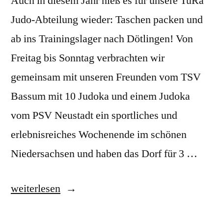
Auch in diesem Jahr hieß es für unsere TuRa
Judo-Abteilung wieder: Taschen packen und
ab ins Trainingslager nach Dötlingen! Von
Freitag bis Sonntag verbrachten wir
gemeinsam mit unseren Freunden vom TSV
Bassum mit 10 Judoka und einem Judoka
vom PSV Neustadt ein sportliches und
erlebnisreiches Wochenende im schönen
Niedersachsen und haben das Dorf für 3 …
„Alle
weiterlesen
Jahre