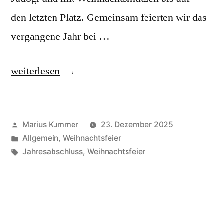
den letzten Platz. Gemeinsam feierten wir das
vergangene Jahr bei …
„Weihnachtsfeier
weiterlesen
2025“
Veröffentlicht
Marius Kummer
23. Dezember 2025
von
Veröffentlicht
Allgemein
,
Weihnachtsfeier
unter
Schlagwörter:
Jahresabschluss
,
Weihnachtsfeier