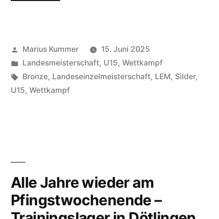
U
15
Veröffentlicht
Marius Kummer
15. Juni 2025
m/w
von
Veröffentlicht
Landesmeisterschaft
,
U15
,
Wettkampf
2025“
unter
Schlagwörter:
Bronze
,
Landeseinzelmeisterschaft
,
LEM
,
Silder
,
U15
,
Wettkampf
Alle Jahre wieder am
Pfingstwochenende –
Trainingslager in Dötlingen