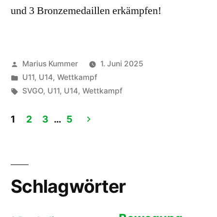
und 3 Bronzemedaillen erkämpfen!
Veröffentlicht
Marius Kummer
1. Juni 2025
von
Veröffentlicht
U11
,
U14
,
Wettkampf
unter
Schlagwörter:
SVGO
,
U11
,
U14
,
Wettkampf
1
2
3
…
5
Seitennummerierung
der
Beiträge
Schlagwörter