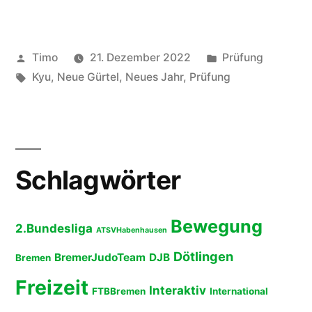
Veröffentlicht
Veröffentlicht
Timo
21. Dezember 2022
Prüfung
von
Schlagwörter:
unter
Kyu
,
Neue Gürtel
,
Neues Jahr
,
Prüfung
Schlagwörter
Bewegung
2.Bundesliga
ATSVHabenhausen
Dötlingen
BremerJudoTeam
DJB
Bremen
Freizeit
Interaktiv
FTBBremen
International