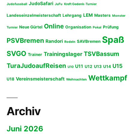
JudoSafari
Judofussball
JuFu
Kreft Gedenk-Turnier
LEM
Landeseinzelmeisterschaft
Lehrgang
Masters
Monster
Online
Neue Gürtel
Organisation
Prüfung
Turnier
Pokal
Spaß
PSVBremen
Randori
SAVBremen
Rodeln
SVGO
TSVBassum
Trainingslager
Trainer
TuraJudoaufReisen
U15
U11
U12
U13
U14
U10
Wettkampf
Vereinsmeisterschaft
U18
Weihnachten
Archiv
Juni 2026