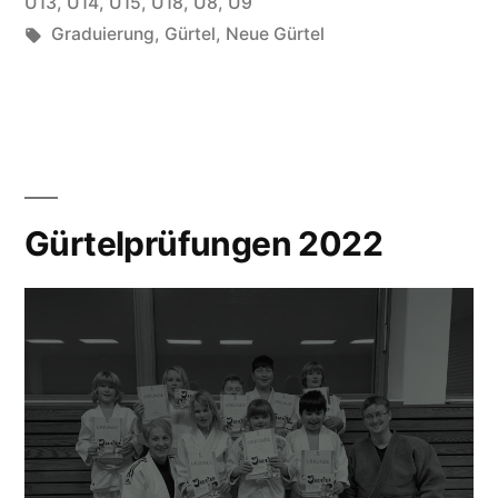
unter
U13
,
U14
,
U15
,
U18
,
U8
,
U9
Schlagwörter:
Graduierung
,
Gürtel
,
Neue Gürtel
Gürtelprüfungen 2022