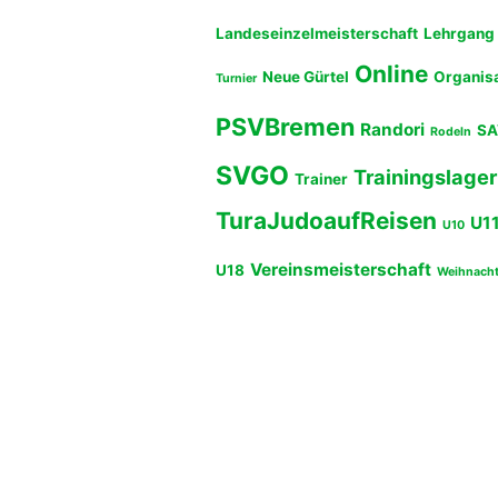
Landeseinzelmeisterschaft
Lehrgang
Online
Neue Gürtel
Organis
Turnier
PSVBremen
Randori
SA
Rodeln
SVGO
Trainingslager
Trainer
TuraJudoaufReisen
U1
U10
Vereinsmeisterschaft
U18
Weihnach