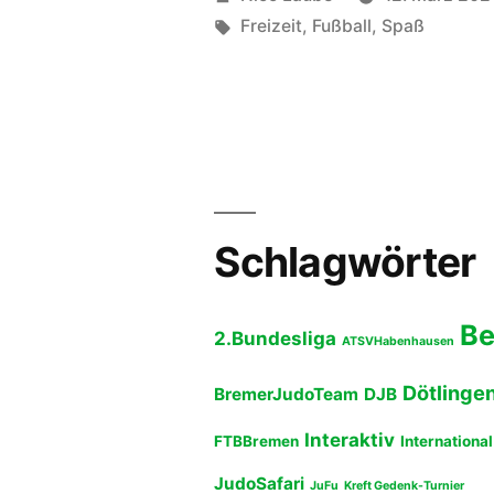
bei
von
Schlagwörter:
Freizeit
,
Fußball
,
Spaß
TuRa“
Schlagwörter
B
2.Bundesliga
ATSVHabenhausen
Dötlinge
BremerJudoTeam
DJB
Interaktiv
FTBBremen
International
JudoSafari
JuFu
Kreft Gedenk-Turnier