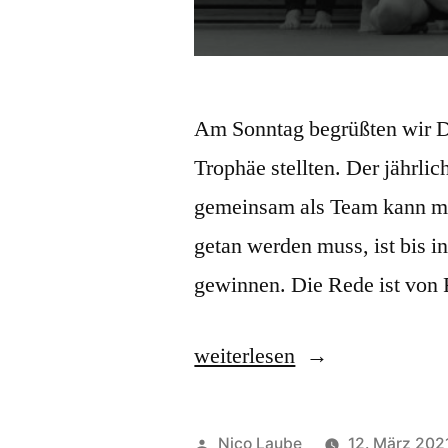
Am Sonntag begrüßten wir D
Trophäe stellten. Der jährlic
gemeinsam als Team kann man
getan werden muss, ist bis in
gewinnen. Die Rede ist von 
„Judo-
weiterlesen
Fußball
Weltmeisterschaft
Veröffentlicht
Nico Laube
12. März 202