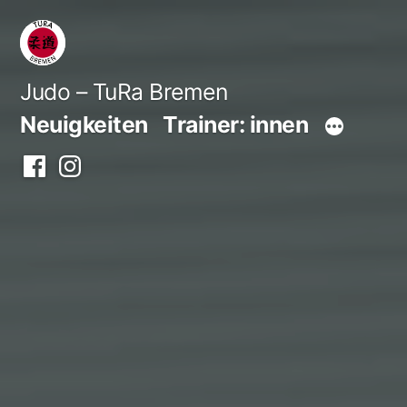
Zum
Inhalt
springen
Judo – TuRa Bremen
Neuigkeiten
Trainer: innen
Facebook
Instagram