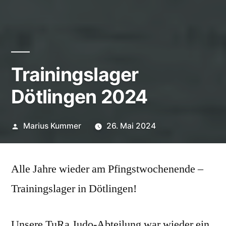
Trainingslager
Dötlingen 2024
Veröffentlicht
Marius Kummer
26. Mai 2024
von
Alle Jahre wieder am Pfingstwochenende –
Trainingslager in Dötlingen!
Unsere TuRa Judo-Abteilung war wieder ein