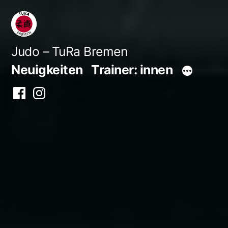
Zum
Inhalt
springen
Judo – TuRa Bremen
Neuigkeiten
Trainer: innen
Facebook
Instagram