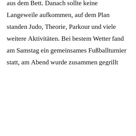
aus dem Bett. Danach sollte keine
Langeweile aufkommen, auf dem Plan
standen Judo, Theorie, Parkour und viele
weitere Aktivitäten. Bei bestem Wetter fand
am Samstag ein gemeinsames Fußballturnier
statt, am Abend wurde zusammen gegrillt
und Stockbrot gegessen. Bei dem
anschließenden Film „Lego-Movie“ fielen
bei einigen, nach dem sportlichen
Tagesablauf, schon die Augen zu. Doch
einige waren für das Nachtwächterspiel mit
Taschenlampen wieder hellwach. Am