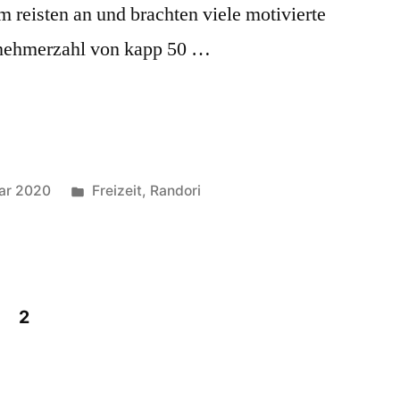
eisten an und brachten viele motivierte
ilnehmerzahl von kapp 50 …
Veröffentlicht
uar 2020
Freizeit
,
Randori
unter
2