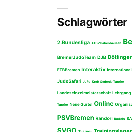
Beiträge
Schlagwörter
B
2.Bundesliga
ATSVHabenhausen
Dötlinge
BremerJudoTeam
DJB
Interaktiv
FTBBremen
International
JudoSafari
JuFu
Kreft Gedenk-Turnier
Landeseinzelmeisterschaft
Lehrgang
Online
Neue Gürtel
Organis
Turnier
PSVBremen
Randori
SA
Rodeln
SVGO
Trainingslager
Trainer