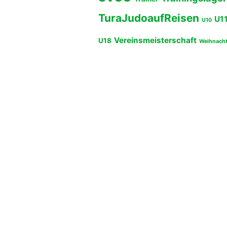
TuraJudoaufReisen
U1
U10
Vereinsmeisterschaft
U18
Weihnach