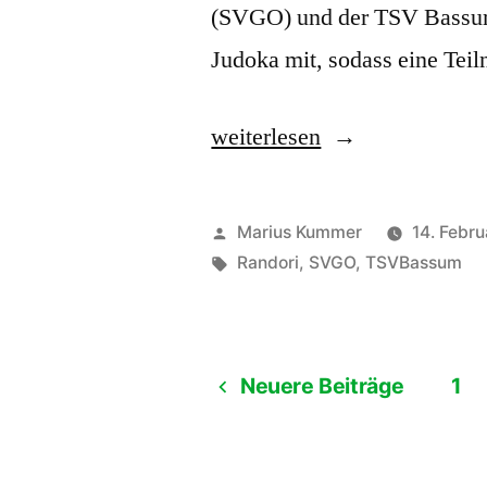
(SVGO) und der TSV Bassum r
Judoka mit, sodass eine Te
„Randori-
weiterlesen
Training
im
Veröffentlicht
Marius Kummer
14. Febr
heimischen
von
Schlagwörter:
Randori
,
SVGO
,
TSVBassum
Dojo“
Neuere Beiträge
1
Seitennummerierung
der